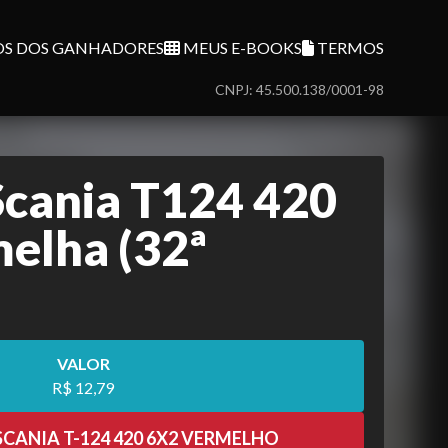
S DOS GANHADORES
MEUS E-BOOKS
TERMOS
CNPJ: 45.500.138/0001-98
Scania T124 420
elha (32ª
VALOR
R$ 12,79
CANIA T-124 420 6X2 VERMELHO