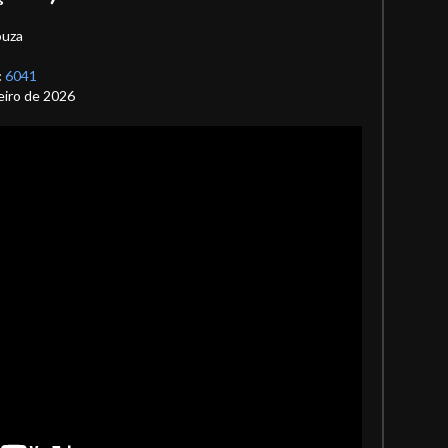
ouza
:
6041
eiro de 2026