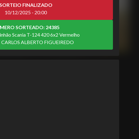
SORTEIO FINALIZADO
10/12/2025 - 20:00
MERO SORTEADO: 24385
inhão Scania T-124 420 6x2 Vermelho
: CARLOS ALBERTO FIGUEIREDO